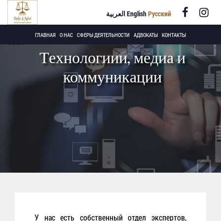
العربية
English
Русский
+971 4 220
ГЛАВНАЯ
О НАС
СФЕРЫ ДЕЯТЕЛЬНОСТИ
АДВОКАТЫ
КОНТАКТЫ
8558
Технологиии, медиа и
коммуникации
У нас есть собственный отдел экспертов,