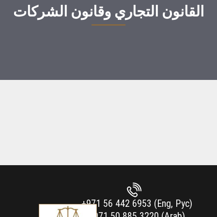
القانون التجاري وقانون الشركات
+971 56 442 6953 (Eng, Рус)
+971 50 885 3220 (Arab)