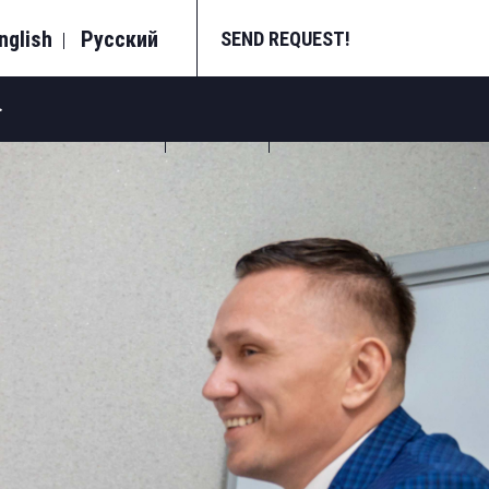
nglish
Русский
SEND REQUEST!
ج