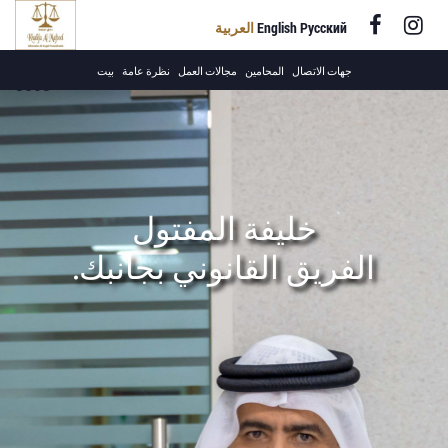
Русский
English
العربية
+971 4 220
جهات الاتصال
المحامين
مجالات العمل
نظرة عامة
بيت
8558
خليفة المفتول
الفريق القانوني بجانبك.